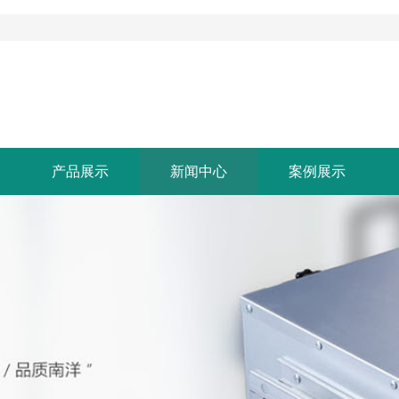
产品展示
新闻中心
案例展示