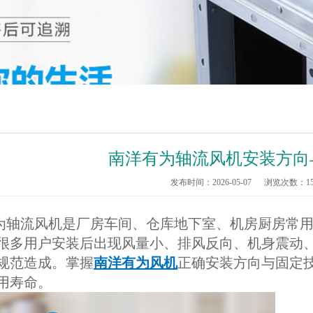
南洋有为轴流风机安装方向
发布时间：2026-05-07
浏览次数：
1
流风机是厂房车间、仓库地下室、机房厨房常用
很多用户安装后出现风量小、排风反向、机身震动
规范造成。掌握
南洋有为风机
正确安装方向与固定
用寿命。