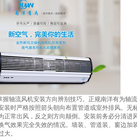
轴流风机安装方向辨别技巧。正规南洋有为轴流
安装时严格按照箭头朝向布置管道或室外排风。无
为正常出风，反之则方向颠倒。安装前务必分清进
换气效果完全失效的情况。墙装、管道装、窗边加
过大。