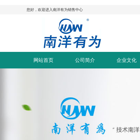
您好，欢迎进入南洋有为销售中心
网站首页
公司简介
企业文化