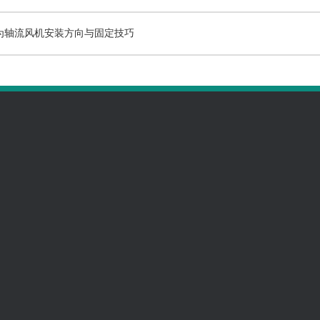
为轴流风机安装方向与固定技巧
案例展示
全国咨询热线
135 3302 6