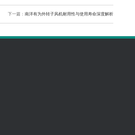
下一篇：
南洋有为外转子风机耐用性与使用寿命深度解析
801