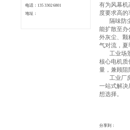
有为风幕机
电话：135 3302 6801
度要求高的
地址：
隔味防尘方
能扩散至办
外灰尘、颗
气对流，夏
工业场景需
核心电机质
量，兼顾阻
工业厂房的
一站式解决
想选择。
分享到：