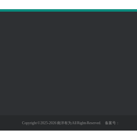
关于我们
产品中心
新闻资讯
管道风机系列
行业动态
风幕机系列
常见问题
工业风机
Copyright © 2025-2026 南洋有为 All Rights Reserved. 备案号：
排气扇系列
全热新风系列